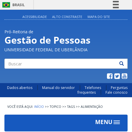
BRASIL
Simplifique!
ACESSIBILIDADE
ALTO CONSTRASTE
MAPA DO SITE
Comunica BR
Pró-Reitoria de
Participe
Gestão de Pessoas
Acesso à informação
UNIVERSIDADE FEDERAL DE UBERLÂNDIA
Legislação
Canais
Buscar
Dados abertos
Manual do servidor
Telefones
Perguntas
frequentes
Fale conosco
INÍCIO
>>
TOPICO
>>
TAGS
>>
ALIMENTAÇÃO
MENU
Toggle
navigat