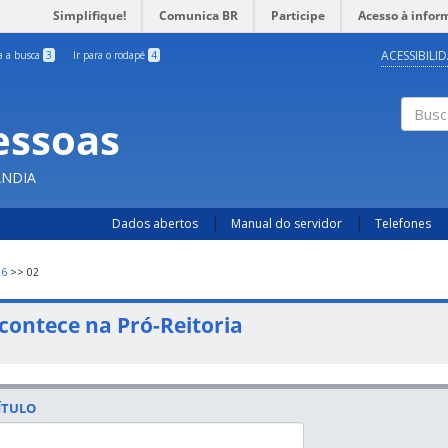
Simplifique!
Comunica BR
Participe
Acesso à infor
ACESSIBILI
ra a busca
3
Ir para o rodapé
4
essoas
Busc
ÂNDIA
Dados abertos
Manual do servidor
Telefones
26
>>
02
contece na Pró-Reitoria
ÍTULO