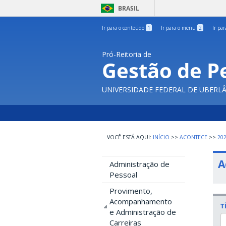
BRASIL
Ir para o conteúdo
1
Ir para o menu
2
Ir pa
Pró-Reitoria de
Gestão de P
UNIVERSIDADE FEDERAL DE UBERL
INÍCIO
>>
ACONTECE
>>
20
A
Administração de
Pessoal
Provimento,
Acompanhamento
T
e Administração de
Carreiras