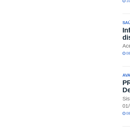
10
SA
In
di
Ac
08
AVA
PR
De
Sis
01
08