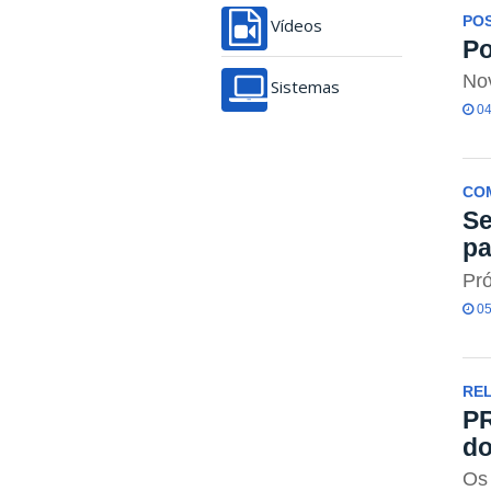
POS
Vídeos
Po
Nov
Sistemas
04
CO
Se
pa
Pró
05
REL
PR
do
Os 