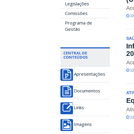
Legislações
Ac
Comissões
15
Programa de
Gestão
SA
In
20
CENTRAL DE
CONTEÚDOS
Ace
12
Apresentações
Documentos
ATI
Eq
Links
Ati
12
Imagens