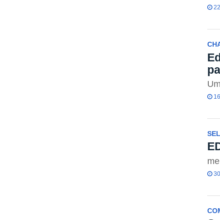
22
CHA
Ed
pa
Uma
16
SEL
E
me
30
CO