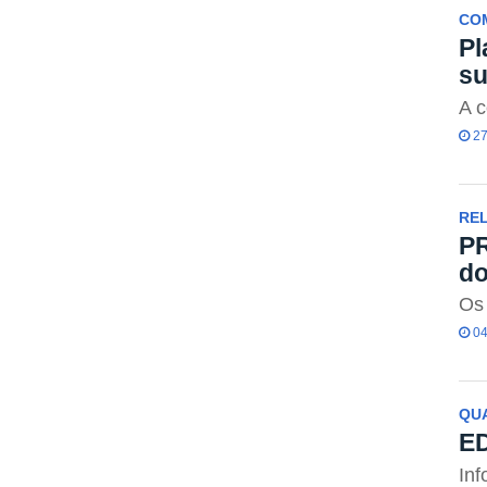
CO
Pl
su
A c
27
REL
PR
do
Os 
04
QUA
E
Inf