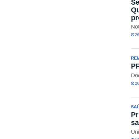
Se
Qu
pr
Not
26
RE
PR
Do
26
SA
Pr
s
Uni