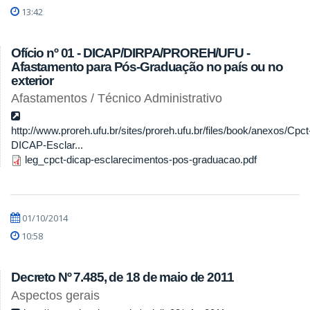
13:42
Ofício nº 01 - DICAP/DIRPA/PROREH/UFU -
Afastamento para Pós-Graduação no país ou no
exterior
Afastamentos / Técnico Administrativo
http://www.proreh.ufu.br/sites/proreh.ufu.br/files/book/anexos/Cpct
DICAP-Esclar...
leg_cpct-dicap-esclarecimentos-pos-graduacao.pdf
01/10/2014
10:58
Decreto Nº 7.485, de 18 de maio de 2011
Aspectos gerais