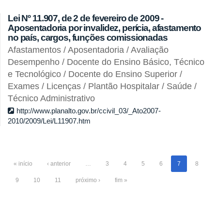
Lei Nº 11.907, de 2 de fevereiro de 2009 -
Aposentadoria por invalidez, perícia, afastamento
no país, cargos, funções comissionadas
Afastamentos / Aposentadoria / Avaliação
Desempenho / Docente do Ensino Básico, Técnico
e Tecnológico / Docente do Ensino Superior /
Exames / Licenças / Plantão Hospitalar / Saúde /
Técnico Administrativo
http://www.planalto.gov.br/ccivil_03/_Ato2007-
2010/2009/Lei/L11907.htm
« início
‹ anterior
…
3
4
5
6
7
8
9
10
11
próximo ›
fim »