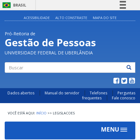
BRASIL
Simplifique!
ACESSIBILIDADE
ALTO CONSTRASTE
MAPA DO SITE
Comunica BR
Pró-Reitoria de
Participe
Gestão de Pessoas
Acesso à informação
UNIVERSIDADE FEDERAL DE UBERLÂNDIA
Legislação
Canais
Buscar
Dados abertos
Manual do servidor
Telefones
Perguntas
frequentes
Fale conosco
INÍCIO
>>
LEGISLACOES
MENU
Toggle
navigat