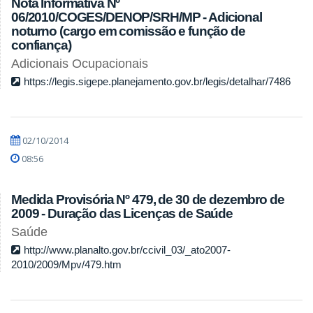
Nota Informativa Nº
06/2010/COGES/DENOP/SRH/MP - Adicional
noturno (cargo em comissão e função de
confiança)
Adicionais Ocupacionais
https://legis.sigepe.planejamento.gov.br/legis/detalhar/7486
02/10/2014
08:56
Medida Provisória Nº 479, de 30 de dezembro de
2009 - Duração das Licenças de Saúde
Saúde
http://www.planalto.gov.br/ccivil_03/_ato2007-
2010/2009/Mpv/479.htm