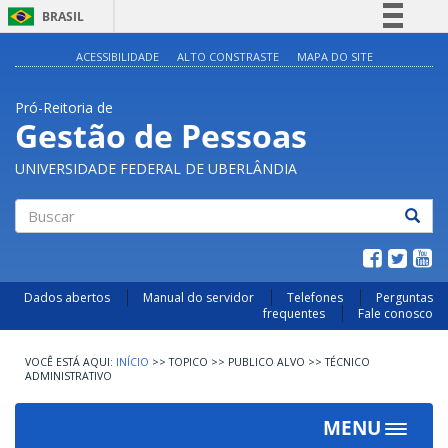
BRASIL
Simplifique!
ACESSIBILIDADE
ALTO CONSTRASTE
MAPA DO SITE
Comunica BR
Pró-Reitoria de
Participe
Gestão de Pessoas
Acesso à informação
UNIVERSIDADE FEDERAL DE UBERLÂNDIA
Legislação
Canais
Buscar
Dados abertos
Manual do servidor
Telefones
Perguntas
frequentes
Fale conosco
INÍCIO
>>
TOPICO
>>
PUBLICO ALVO
>>
TÉCNICO
ADMINISTRATIVO
MENU
Toggle